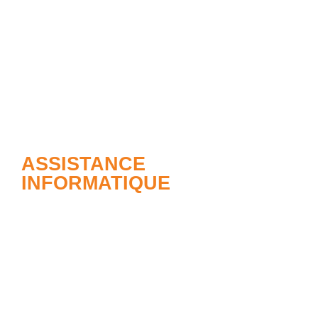
ASSISTANCE
INFORMATIQUE
ITN est toujours à vos côtés avec Total IT
Support ! En analysant votre infrastructure, votre
équipement, vos applications et vos besoins,
nous vous fournissons des solutions complètes
sur mesure avec une assistance fiable et
immédiate ! Choisissez le type de contrat qui
convient à votre entreprise.